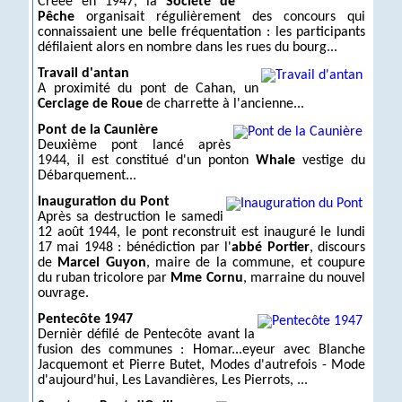
Créée en 1947, la
Société de
Pêche
organisait régulièrement des concours qui
connaissaient une belle fréquentation : les participants
défilaient alors en nombre dans les rues du bourg...
Travail d'antan
A proximité du pont de Cahan, un
Cerclage de Roue
de charrette à l'ancienne...
Pont de la Caunière
Deuxième pont lancé après
1944, il est constitué d'un ponton
Whale
vestige du
Débarquement...
Inauguration du Pont
Après sa destruction le samedi
12 août 1944, le pont reconstruit est inauguré le lundi
17 mai 1948 : bénédiction par l'
abbé Portier
, discours
de
Marcel Guyon
, maire de la commune, et coupure
du ruban tricolore par
Mme Cornu
, marraine du nouvel
ouvrage.
Pentecôte 1947
Dernièr défilé de Pentecôte avant la
fusion des communes : Homar...eyeur avec Blanche
Jacquemont et Pierre Butet, Modes d'autrefois - Mode
d'aujourd'hui, Les Lavandières, Les Pierrots, ...