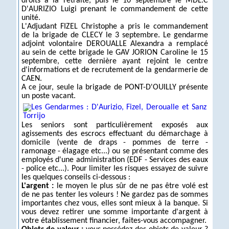
droits à la retraite, puis le 10 septembre le MDL.C
D'AURIZIO Luigi prenant le commandement de cette
unité.
L'Adjudant FIZEL Christophe a pris le commandement
de la brigade de CLECY le 3 septembre. Le gendarme
adjoint volontaire DEROUALLE Alexandra a remplacé
au sein de cette brigade le GAV JORION Caroline le 15
septembre, cette dernière ayant rejoint le centre
d'informations et de recrutement de la gendarmerie de
CAEN.
A ce jour, seule la brigade de PONT-D'OUILLY présente
un poste vacant.
Les seniors sont particulièrement exposés aux
agissements des escrocs effectuant du démarchage à
domicile (vente de draps - pommes de terre -
ramonage - élagage etc...) ou se présentant comme des
employés d'une administration (EDF - Services des eaux
- police etc...). Pour limiter les risques essayez de suivre
les quelques conseils ci-dessous :
L'argent :
le moyen le plus sûr de ne pas être volé est
de ne pas tenter les voleurs ! Ne gardez pas de sommes
importantes chez vous, elles sont mieux à la banque. Si
vous devez retirer une somme importante d'argent à
votre établissement financier, faites-vous accompagner.