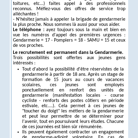
toitures, etc...) faites appel à des professionnels
reconnus. Méfiez-vous des offres de service trop
alléchantes !
- N'hésitez jamais à appeler la brigade de gendarmerie
la plus proche. Nous sommes là aussi pour vous aider.
Le téléphone :
ayez toujours sous la main et bien en
vue les numéros d'appel des premières urgences :
Gendarmerie = 17 - Pompiers = 18 - SAMU = 15 et ceux
de vos proches.
Le recrutement est permanent dans la Gendarmerie.
Trois possibilités sont offertes aux jeunes gens
intéressés :
Tout d'abord la possibilité d'être réservistes de la
gendarmerie à partir de 18 ans. Après un stage de
formation de 15 jours au cours de vacances
scolaires, ces jeunes sont employés
ponctuellement en renfort des unités de
gendarmerie (manifestation locales - course
cycliste - renforts des postes côtiers en période
estivale, etc....). Cela permet à ces jeunes de
"toucher du doigt" les métiers de la gendarmerie
et peut leur permettre de se déterminer pour
l'avenir, tout en poursuivant leurs études. Chacune
de ces journées est bien sûr rémunérée.
Ils peuvent également contracter un engagement
de gendarme-adjoint volontaire. En cas de