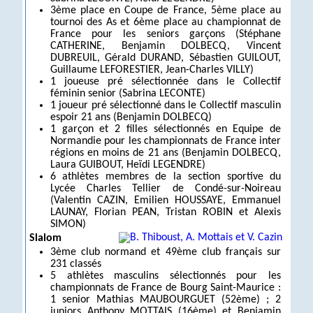
3ème place en Coupe de France, 5ème place au
tournoi des As et 6ème place au championnat de
France pour les seniors garçons (Stéphane
CATHERINE, Benjamin DOLBECQ, Vincent
DUBREUIL, Gérald DURAND, Sébastien GUILOUT,
Guillaume LEFORESTIER, Jean-Charles VILLY)
1 joueuse pré sélectionnée dans le Collectif
féminin senior (Sabrina LECONTE)
1 joueur pré sélectionné dans le Collectif masculin
espoir 21 ans (Benjamin DOLBECQ)
1 garçon et 2 filles sélectionnés en Equipe de
Normandie pour les championnats de France inter
régions en moins de 21 ans (Benjamin DOLBECQ,
Laura GUIBOUT, Heïdi LEGENDRE)
6 athlètes membres de la section sportive du
Lycée Charles Tellier de Condé-sur-Noireau
(Valentin CAZIN, Emilien HOUSSAYE, Emmanuel
LAUNAY, Florian PEAN, Tristan ROBIN et Alexis
SIMON)
Slalom
3ème club normand et 49ème club français sur
231 classés
5 athlètes masculins sélectionnés pour les
championnats de France de Bourg Saint-Maurice :
1 senior Mathias MAUBOURGUET (52ème) ; 2
juniors Anthony MOTTAIS (16ème) et Benjamin