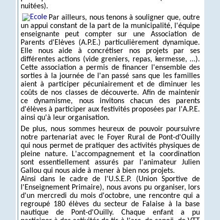
nuitées).
Par ailleurs, nous tenons à souligner que, outre
un appui constant de la part de la municipalité, l'équipe
enseignante peut compter sur une Association de
Parents d'Elèves (A.P.E.) particulièrement dynamique.
Elle nous aide à concrétiser nos projets par ses
différentes actions (vide greniers, repas, kermesse, ...).
Cette association a permis de financer l'ensemble des
sorties à la journée de l'an passé sans que les familles
aient à participer pécuniairement et de diminuer les
coûts de nos classes de découverte. Afin de maintenir
ce dynamisme, nous invitons chacun des parents
d'élèves à participer aux festivités proposées par l'A.P.E.
ainsi qu'à leur organisation.
De plus, nous sommes heureux de pouvoir poursuivre
notre partenariat avec le Foyer Rural de Pont-d'Ouilly
qui nous permet de pratiquer des activités physiques de
pleine nature. L'accompagnement et la coordination
sont essentiellement assurés par l'animateur Julien
Gallou qui nous aide à mener à bien nos projets.
Ainsi dans le cadre de l'U.S.E.P. (Union Sportive de
l'Enseignement Primaire), nous avons pu organiser, lors
d'un mercredi du mois d'octobre, une rencontre qui a
regroupé 180 élèves du secteur de Falaise à la base
nautique de Pont-d'Ouilly. Chaque enfant a pu