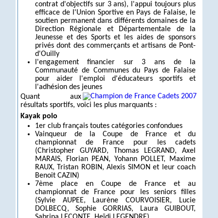
contrat d'objectifs sur 3 ans), l'appui toujours plus
efficace de l'Union Sportive en Pays de Falaise, le
soutien permanent dans différents domaines de la
Direction Régionale et Départementale de la
Jeunesse et des Sports et les aides de sponsors
privés dont des commerçants et artisans de Pont-
d'Ouilly
l'engagement financier sur 3 ans de la
Communauté de Communes du Pays de Falaise
pour aider l'emploi d'éducateurs sportifs et
l'adhésion des jeunes
Quant aux
résultats sportifs, voici les plus marquants :
Kayak polo
1er club français toutes catégories confondues
Vainqueur de la Coupe de France et du
championnat de France pour les cadets
(Christopher GUYARD, Thomas LEGRAND, Axel
MARAIS, Florian PEAN, Yohann POLLET, Maxime
RAUX, Tristan ROBIN, Alexis SIMON et leur coach
Benoit CAZIN)
7ème place en Coupe de France et au
championnat de France pour les seniors filles
(Sylvie AUPEE, Laurène COURVOISIER, Lucie
DOLBECQ, Sophie GORRIAS, Laura GUIBOUT,
Sabrina LECONTE, Heïdi LEGENDRE)