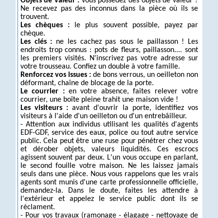
Objets de valeur :
vous possédez des objets de valeur ?
Ne recevez pas des inconnus dans la pièce où ils se
trouvent.
Les chèques :
le plus souvent possible, payez par
chèque.
Les clés :
ne les cachez pas sous le paillasson ! Les
endroits trop connus : pots de fleurs, paillasson.... sont
les premiers visités. N'inscrivez pas votre adresse sur
votre trousseau. Confiez un double à votre famille.
Renforcez vos issues :
de bons verrous, un oeilleton non
déformant, chaîne de blocage de la porte.
Le courrier :
en votre absence, faites relever votre
courrier, une boîte pleine trahit une maison vide !
Les visiteurs :
avant d'ouvrir la porte, identifiez vos
visiteurs à l'aide d'un oeilleton ou d'un entrebâilleur.
- Attention aux individus utilisant les qualités d'agents
EDF-GDF, service des eaux, police ou tout autre service
public. Cela peut être une ruse pour pénétrer chez vous
et dérober objets, valeurs liquidités. Ces escrocs
agissent souvent par deux. L'un vous occupe en parlant,
le second fouille votre maison. Ne les laissez jamais
seuls dans une pièce. Nous vous rappelons que les vrais
agents sont munis d'une carte professionnelle officielle,
demandez-la. Dans le doute, faites les attendre à
l'extérieur et appelez le service public dont ils se
réclament.
- Pour vos travaux (ramonage - élagage - nettoyage de