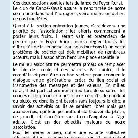
Ces deux sections sont les fers de lance du Foyer Rural.
Le club de Canoë-Kayak assure la renommée de notre
commune dans tout l'hexagone, voire même en dehors
de nos frontières.
Quant à la section animation jeunes, c'est devenu une
priorité de l'association ; les efforts commencent à
porter leurs fruits. Il serait vain et prétentieux de
penser que le Foyer Rural pourra régler toutes les
difficultés de la jeunesse, car nous touchons là un vaste
problème de société qui doit mobiliser de nombreux
acteurs, mais l'association tient une place essentielle.
Le milieu associatif ne permettra jamais de remplacer
le rôle de l'école et des parents. Par contre, il le
complète et peut être un bon vecteur pour renouer le
dialogue entre générations, créer du lien social et
transmettre des messages et des valeurs. En milieu
rural, il est particulièrement important de se serrer les
coudes et de proposer à nos jeunes ce qu'ils demandent
ou plutôt ce dont ils ont besoin sans toujours le dire, à
savoir des activités où ils se sentent libres mais pas
abandonnés, qui leur permettent de trouver du plaisir,
de grandir et d'accéder sans trop d'angoisse à l'âge
adulte. C'est un des objectifs majeurs de notre
association.
Pour le mener à bien, outre une volonté collective
affirmée, il faut les moyens nécessaires, et pour cela il