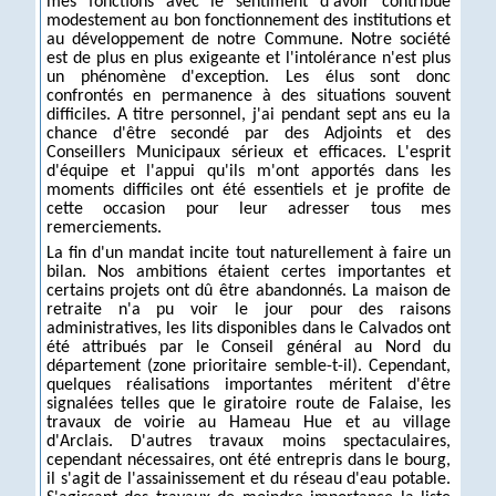
mes fonctions avec le sentiment d'avoir contribué
modestement au bon fonctionnement des institutions et
au développement de notre Commune. Notre société
est de plus en plus exigeante et l'intolérance n'est plus
un phénomène d'exception. Les élus sont donc
confrontés en permanence à des situations souvent
difficiles. A titre personnel, j'ai pendant sept ans eu la
chance d'être secondé par des Adjoints et des
Conseillers Municipaux sérieux et efficaces. L'esprit
d'équipe et l'appui qu'ils m'ont apportés dans les
moments difficiles ont été essentiels et je profite de
cette occasion pour leur adresser tous mes
remerciements.
La fin d'un mandat incite tout naturellement à faire un
bilan. Nos ambitions étaient certes importantes et
certains projets ont dû être abandonnés. La maison de
retraite n'a pu voir le jour pour des raisons
administratives, les lits disponibles dans le Calvados ont
été attribués par le Conseil général au Nord du
département (zone prioritaire semble-t-il). Cependant,
quelques réalisations importantes méritent d'être
signalées telles que le giratoire route de Falaise, les
travaux de voirie au Hameau Hue et au village
d'Arclais. D'autres travaux moins spectaculaires,
cependant nécessaires, ont été entrepris dans le bourg,
il s'agit de l'assainissement et du réseau d'eau potable.