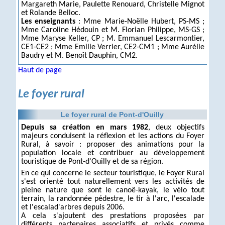
Margareth Marie, Paulette Renouard, Christelle Mignot
et Rolande Belloc.
Les enseignants
: Mme Marie-Noëlle Hubert, PS-MS ;
Mme Caroline Hédouin et M. Florian Philippe, MS-GS ;
Mme Maryse Keller, CP ; M. Emmanuel Lescarmontier,
CE1-CE2 ; Mme Emilie Verrier, CE2-CM1 ; Mme Aurélie
Baudry et M. Benoît Dauphin, CM2.
Haut de page
Le foyer rural
Le foyer rural de Pont-d'Ouilly
Depuis sa création en mars 1982
, deux objectifs
majeurs conduisent la réflexion et les actions du Foyer
Rural, à savoir : proposer des animations pour la
population locale et contribuer au développement
touristique de Pont-d'Ouilly et de sa région.
En ce qui concerne le secteur touristique, le Foyer Rural
s'est orienté tout naturellement vers les activités de
pleine nature que sont le canoë-kayak, le vélo tout
terrain, la randonnée pédestre, le tir à l'arc, l'escalade
et l'escalad'arbres depuis 2006.
A cela s'ajoutent des prestations proposées par
différents partenaires associatifs et privés comme