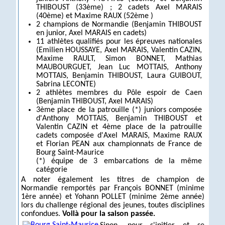
THIBOUST (33ème) ; 2 cadets Axel MARAIS
(40ème) et Maxime RAUX (52ème )
2 champions de Normandie (Benjamin THIBOUST
en junior, Axel MARAIS en cadets)
11 athlètes qualifiés pour les épreuves nationales
(Emilien HOUSSAYE, Axel MARAIS, Valentin CAZIN,
Maxime RAULT, Simon BONNET, Mathias
MAUBOURGUET, Jean Luc MOTTAIS, Anthony
MOTTAIS, Benjamin THIBOUST, Laura GUIBOUT,
Sabrina LECONTE)
2 athlètes membres du Pôle espoir de Caen
(Benjamin THIBOUST, Axel MARAIS)
3ème place de la patrouille (*) juniors composée
d'Anthony MOTTAIS, Benjamin THIBOUST et
Valentin CAZIN et 4ème place de la patrouille
cadets composée d'Axel MARAIS, Maxime RAUX
et Florian PEAN aux championnats de France de
Bourg Saint-Maurice
(*) équipe de 3 embarcations de la même
catégorie
A noter également les titres de champion de
Normandie remportés par François BONNET (minime
1ère année) et Yohann POLLET (minime 2ème année)
lors du challenge régional des jeunes, toutes disciplines
confondues.
Voilà pour la saison passée.