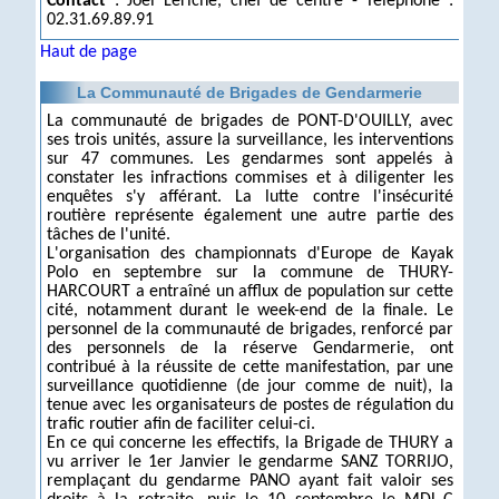
Contact
: Joël Leriche, chef de centre - Téléphone :
02.31.69.89.91
Haut de page
La Communauté de Brigades de Gendarmerie
La communauté de brigades de PONT-D'OUILLY, avec
ses trois unités, assure la surveillance, les interventions
sur 47 communes. Les gendarmes sont appelés à
constater les infractions commises et à diligenter les
enquêtes s'y afférant. La lutte contre l'insécurité
routière représente également une autre partie des
tâches de l'unité.
L'organisation des championnats d'Europe de Kayak
Polo en septembre sur la commune de THURY-
HARCOURT a entraîné un afflux de population sur cette
cité, notamment durant le week-end de la finale. Le
personnel de la communauté de brigades, renforcé par
des personnels de la réserve Gendarmerie, ont
contribué à la réussite de cette manifestation, par une
surveillance quotidienne (de jour comme de nuit), la
tenue avec les organisateurs de postes de régulation du
trafic routier afin de faciliter celui-ci.
En ce qui concerne les effectifs, la Brigade de THURY a
vu arriver le 1er Janvier le gendarme SANZ TORRIJO,
remplaçant du gendarme PANO ayant fait valoir ses