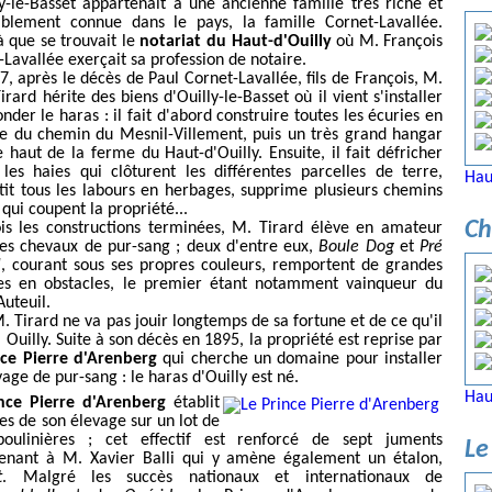
ly-le-Basset appartenait à une ancienne famille très riche et
blement connue dans le pays, la famille Cornet-Lavallée.
à que se trouvait le
notariat du Haut-d'Ouilly
où M. François
-Lavallée exerçait sa profession de notaire.
7, après le décès de Paul Cornet-Lavallée, fils de François, M.
irard hérite des biens d'Ouilly-le-Basset où il vient s'installer
nder le haras : il fait d'abord construire toutes les écuries en
e du chemin du Mesnil-Villement, puis un très grand hangar
e haut de la ferme du Haut-d'Ouilly. Ensuite, il fait défricher
 les haies qui clôturent les différentes parcelles de terre,
Hau
tit tous les labours en herbages, supprime plusieurs chemins
qui coupent la propriété...
Ch
is les constructions terminées, M. Tirard élève en amateur
es chevaux de pur-sang ; deux d'entre eux,
Boule Dog
et
Pré
l
, courant sous ses propres couleurs, remportent de grandes
res en obstacles, le premier étant notamment vainqueur du
Auteuil.
. Tirard ne va pas jouir longtemps de sa fortune et de ce qu'il
à Ouilly. Suite à son décès en 1895, la propriété est reprise par
nce Pierre d'Arenberg
qui cherche un domaine pour installer
age de pur-sang : le haras d'Ouilly est né.
Hau
nce Pierre d'Arenberg
établit
ses de son élevage sur un lot de
oulinières ; cet effectif est renforcé de sept juments
Le
enant à M. Xavier Balli qui y amène également un étalon,
t
. Malgré les succès nationaux et internationaux de