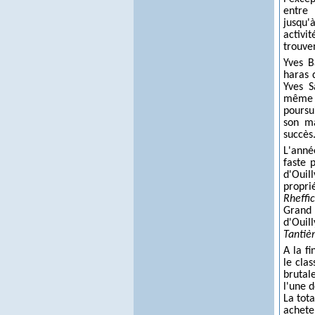
entre
jusqu'à
activit
trouve
Yves B
haras d
Yves S
même 
poursu
son ma
succès
L'anné
faste 
d'Ouil
propri
Rheffi
Grand 
d'Ouil
Tanti
A la f
le cla
brutal
l'une 
La tot
achete