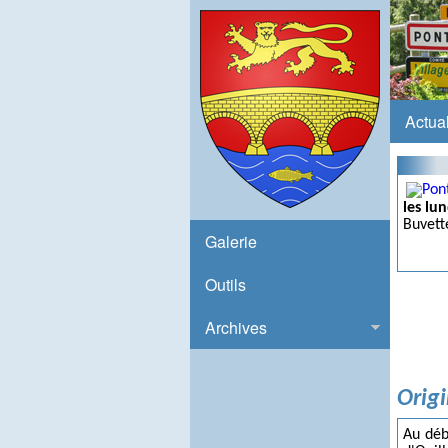
Actual
les lun
Buvett
Galerie
Outils
Archives
Origi
Au débu