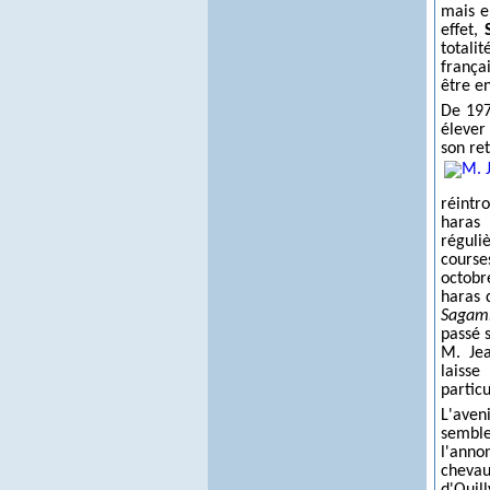
mais e
effet,
totalit
frança
être en
De 19
élever 
son ret
réintr
haras 
réguli
course
octobr
haras d
Sagam
passé 
M. Jea
laisse
particu
L'ave
sembl
l'anno
chevau