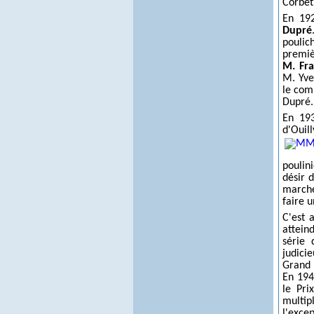
Corbet
En 192
Dupré
pouli
premiè
M. Fra
M. Yve
le com
Dupré.
En 19
d'Ouil
poulin
désir d
marché
faire 
C'est 
attein
série 
judici
Grand 
En 194
le Pri
multip
l'excep