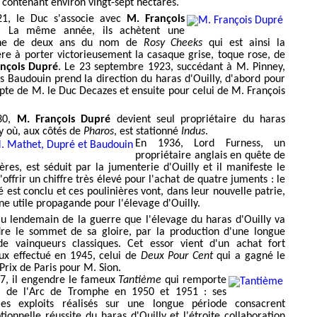
 contenant environ vingt-sept hectares.
1, le Duc s'associe avec
M. François
. La même année, ils achètent une
che de deux ans du nom de
Rosy Cheeks
qui est ainsi la
re à porter victorieusement la casaque grise, toque rose, de
nçois Dupré
. Le 23 septembre 1923, succédant à M. Pinney,
s Baudouin prend la direction du haras d'Ouilly, d'abord pour
pte de M. le Duc Decazes et ensuite pour celui de M. François
30,
M. François Dupré
devient seul propriétaire du haras
ly où, aux côtés de
Pharos
, est stationné
Indus
.
En 1936, Lord Furness, un
propriétaire anglais en quête de
ières, est séduit par la jumenterie d'Ouilly et il manifeste le
'offrir un chiffre très élevé pour l'achat de quatre juments : le
 est conclu et ces poulinières vont, dans leur nouvelle patrie,
une utile propagande pour l'élevage d'Ouilly.
au lendemain de la guerre que l'élevage du haras d'Ouilly va
dre le sommet de sa gloire, par la production d'une longue
de vainqueurs classiques. Cet essor vient d'un achat fort
eux effectué en 1945, celui de
Deux Pour Cent
qui a gagné le
Prix de Paris pour M. Sion.
7, il engendre le fameux
Tantième
qui remporte
x de l'Arc de Tromphe en 1950 et 1951 : ses
les exploits réalisés sur une longue période consacrent
tionnelle réussite du haras d'Ouilly et l'étroite collaboration