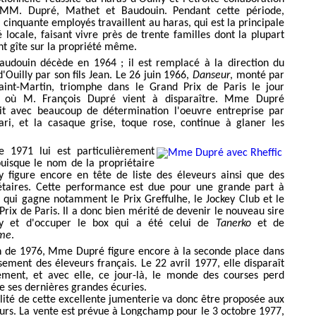
 MM. Dupré, Mathet et Baudouin. Pendant cette période,
 cinquante employés travaillent au haras, qui est la principale
é locale, faisant vivre près de trente familles dont la plupart
nt gîte sur la propriété même.
audouin décède en 1964 ; il est remplacé à la direction du
'Ouilly par son fils Jean. Le 26 juin 1966,
Danseur
, monté par
aint-Martin, triomphe dans le Grand Prix de Paris le jour
où M. François Dupré vient à disparaître. Mme Dupré
it avec beaucoup de détermination l'oeuvre entreprise par
ri, et la casaque grise, toque rose, continue à glaner les
.
e 1971 lui est particulièrement
puisque le nom de la propriétaire
ly figure encore en tête de liste des éleveurs ainsi que des
étaires. Cette performance est due pour une grande part à
c
qui gagne notamment le Prix Greffulhe, le Jockey Club et le
Prix de Paris. Il a donc bien mérité de devenir le nouveau sire
ly et d'occuper le box qui a été celui de
Tanerko
et de
ème
.
in de 1976, Mme Dupré figure encore à la seconde place dans
ssement des éleveurs français. Le 22 avril 1977, elle disparaît
ement, et avec elle, ce jour-là, le monde des courses perd
de ses dernières grandes écuries.
alité de cette excellente jumenterie va donc être proposée aux
urs. La vente est prévue à Longchamp pour le 3 octobre 1977,