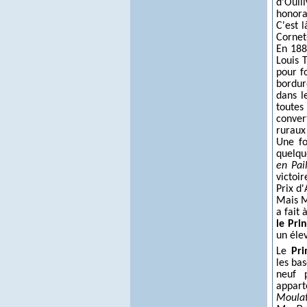
d'Ouil
honora
C'est l
Cornet
En 188
Louis T
pour fo
bordur
dans l
toutes
conver
ruraux 
Une fo
quelqu
en Pai
victoi
Prix d'
Mais M
a fait 
le Pri
un élev
Le
Pri
les ba
neuf p
appart
Moula