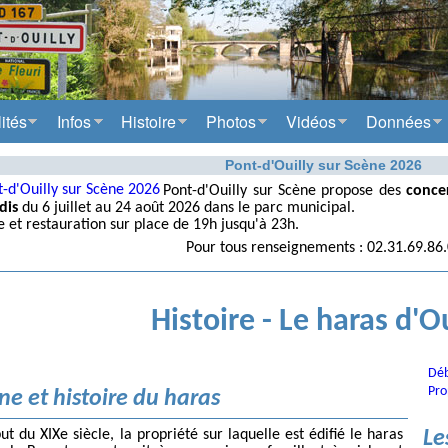
ités
Infos
Histoire
Photos
Vidéos
Données
Pont-d'Ouilly sur Scène 2026
Pont-d'Ouilly sur Scène propose des
concer
dis
du 6 juillet au 24 août 2026 dans le parc municipal.
e et restauration sur place de 19h jusqu'à 23h.
Pour tous renseignements : 02.31.69.86
Histoire - Le haras d'Ou
Déb
Pro
ne et histoire du haras
Le
t du XIXe siècle, la propriété sur laquelle est édifié le haras