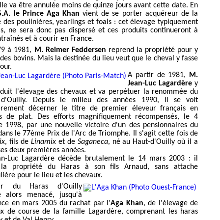
lle va être annulée moins de quinze jours avant cette date. En
S.A. le Prince Aga Khan
vient de se porter acquéreur de la
é des poulinières, yearlings et foals : cet élevage typiquement
is, ne sera donc pas dispersé et ces produits continueront à
traînés et à courir en France.
79 à 1981,
M. Reimer Feddersen
reprend la propriété pour y
des bovins. Mais la destinée du lieu veut que le cheval y fasse
our.
A partir de 1981,
M.
Jean-Luc Lagardère
y
oduit l'élevage des chevaux et va perpétuer la renommée du
d'Ouilly. Depuis le milieu des années 1990, il se voit
èrement décerner le titre de premier éleveur français en
s de plat. Des efforts magnifiquement récompensés, le 4
e 1998, par une nouvelle victoire d'un des pensionnaires du
ans le 77ème Prix de l'Arc de Triomphe. Il s'agit cette fois de
ix
, fils de
Linamix
et de
Saganeca
, né au Haut-d'Ouilly où il a
ses deux premières années.
n-Luc Lagardère décède brutalement le 14 mars 2003 : il
 la propriété du Haras à son fils Arnaud, sans attache
lière pour le lieu et les chevaux.
nir du Haras d'Ouilly
e alors menacé, jusqu'à
nce en mars 2005 du rachat par l'
Aga Khan
, de l'élevage de
x de course de la famille Lagardère, comprenant les haras