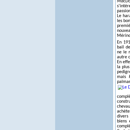
MacDo
s'inté
passio
Le har
les bo
premiè
nouvea
Mérino 
En 191
bail d
ne le 
autre 
En eff
la plus
pedigr
mais
palmar
complè
constr
chevau
achète
divers
biens 
complè