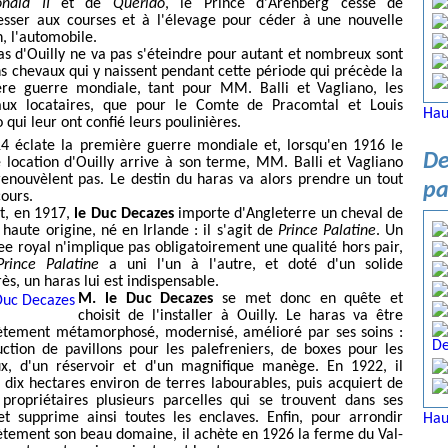
nald II
et de
Quérido
, le Prince d'Arenberg cesse de
resser aux courses et à l'élevage pour céder à une nouvelle
n, l'automobile.
as d'Ouilly ne va pas s'éteindre pour autant et nombreux sont
ns chevaux qui y naissent pendant cette période qui précède la
re guerre mondiale, tant pour MM. Balli et Vagliano, les
ux locataires, que pour le Comte de Pracomtal et Louis
Hau
qui leur ont confié leurs poulinières.
4 éclate la première guerre mondiale et, lorsqu'en 1916 le
De
e location d'Ouilly arrive à son terme, MM. Balli et Vagliano
renouvèlent pas. Le destin du haras va alors prendre un tout
pa
cours.
et, en 1917,
le Duc Decazes
importe d'Angleterre un cheval de
 haute origine, né en Irlande : il s'agit de
Prince Palatine
. Un
ee royal n'implique pas obligatoirement une qualité hors pair,
Prince Palatine
a uni l'un à l'autre, et doté d'un solide
ès, un haras lui est indispensable.
M. le Duc Decazes
se met donc en quête et
choisit de l'installer à Ouilly. Le haras va être
tement métamorphosé, modernisé, amélioré par ses soins :
uction de pavillons pour les palefreniers, de boxes pour les
x, d'un réservoir et d'un magnifique manège. En 1922, il
 dix hectares environ de terres labourables, puis acquiert de
 propriétaires plusieurs parcelles qui se trouvent dans ses
et supprime ainsi toutes les enclaves. Enfin, pour arrondir
Hau
tement son beau domaine, il achète en 1926 la ferme du Val-