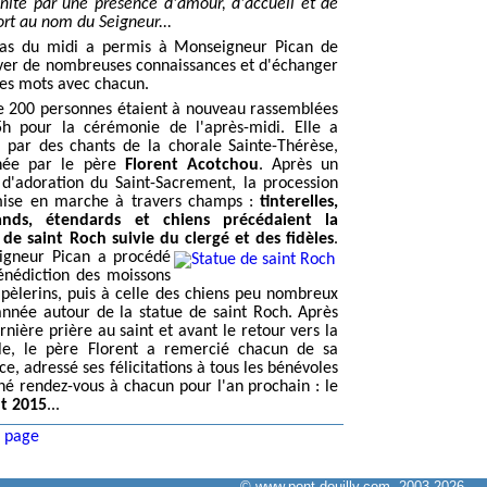
nité par une présence d'amour, d'accueil et de
ort au nom du Seigneur...
as du midi a permis à Monseigneur Pican de
ver de nombreuses connaissances et d'échanger
es mots avec chacun.
e 200 personnes étaient à nouveau rassemblées
h pour la cérémonie de l'après-midi. Elle a
 par des chants de la chorale Sainte-Thérèse,
înée par le père
Florent Acotchou
. Après un
d'adoration du Saint-Sacrement, la procession
mise en marche à travers champs :
tinterelles,
nds, étendards et chiens précédaient la
 de saint Roch suivie du clergé et des fidèles
.
igneur Pican a procédé
énédiction des moissons
 pèlerins, puis à celle des chiens peu nombreux
année autour de la statue de saint Roch. Après
rnière prière au saint et avant le retour vers la
le, le père Florent a remercié chacun de sa
e, adressé ses félicitations à tous les bénévoles
né rendez-vous à chacun pour l'an prochain : le
t 2015
...
 page
© www.pont-douilly.com, 2003-2026