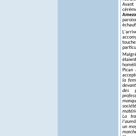
Avan
cérémo
Amezo
parois
échauf
L'arri
accom
touch
partic
Malgré
étaien
homél
Pican 
accept
la fem
devant
des p
profes
manque
sociét
matéri
La tr
l'aumô
un moy
march