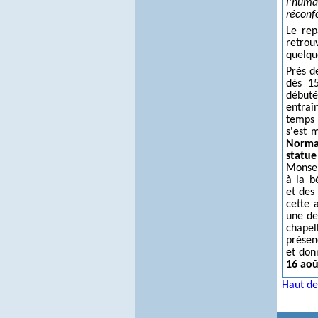
l'huma
réconf
Le rep
retrou
quelqu
Près d
dès 15
débuté
entra
temps 
s'est 
Norma
statue
Monse
à la b
et des
cette 
une de
chapel
présenc
et don
16 aoû
Haut de