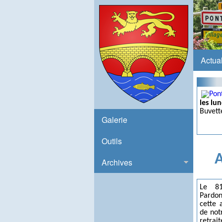
Actual
les lun
Buvett
Galerie
Outils
A
Archives
Le 81
Pardon
cette
de not
retrait