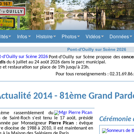
ités
Infos
Histoire
Photos
Vidéos
Données
Pont-d'Ouilly sur Scène 2026
Pont-d'Ouilly sur Scène propose des
concer
dis
du 6 juillet au 24 août 2026 dans le parc municipal.
e et restauration sur place de 19h jusqu'à 23h.
Pour tous renseignements : 02.31.69.86
ctualité 2014 - 81ème Grand Pard
ème rassemblement du
Cérémonie 
 de Saint-Roch s'est tenu le 17 août, présidé
 année par Monseigneur
Pierre Pican
: évêque
re diocèse de 1988 à 2010, il est maintenant en
e à la Maison des Salésiens de Paris.