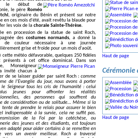
t le début de
nie, le père
Roméo
tchi
, originaire du Bénin et présent sur notre
se en ces mois d'été, avait revêtu la blaude pour
fer les voix de la
chorale Sainte-Thérèse
.
vée en procession de la statue de saint Roch,
pagnée des
costumes normands
, a donné la
e de couleur nécessaire à une journée
ulièrement grise et froide pour un mois d'août.
 cette météo défavorable, quelques 250 fidèles
Haut de page
t présents à cet office dominical.
Dans son
ie, Monseigneur
Cérémonie d
a invité chacun à
er de se laisser guider par saint Roch :
comme
me de l'Evangile du jour, nous avons à porter
 le Seigneur tous les cris de l'humanité : celui
lus jeunes pour affronter les réalités
sionnelles, des personnes qui souffrent du
 de considération ou de solitude... Même si la
é tente de prendre le relais pour assurer le bien
el indispensable à la survie, cela ne suffit pas.
Haut de page
ansmission de la Foi par la catéchèse, ou
nerie des jeunes et des étudiants, est toujours
en adapté pour aider certains à se remettre en
e vers un avenir meilleur. Roch a traversé