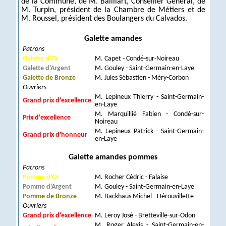
de la Commune, de M. Bailliart, Conseiller Général, de
M. Turpin, président de la Chambre de Métiers et de
M. Roussel, président des Boulangers du Calvados.
Galette amandes
Patrons
Galette d'Or
M. Capet - Condé-sur-Noireau
Galette d'Argent
M. Gouley - Saint-Germain-en-Laye
Galette de Bronze
M. Jules Sébastien - Méry-Corbon
Ouvriers
M. Lepineux Thierry - Saint-Germain-
Grand prix d'excellence
en-Laye
M. Marquillié Fabien - Condé-sur-
Prix d'excellence
Noireau
M. Lepineux Patrick - Saint-Germain-
Grand prix d'honneur
en-Laye
Galette amandes pommes
Patrons
Pomme d'Or
M. Rocher Cédric - Falaise
Pomme d'Argent
M. Gouley - Saint-Germain-en-Laye
Pomme de Bronze
M. Backhaus Michel - Hérouvillette
Ouvriers
Grand prix d'excellence
M. Leroy José - Bretteville-sur-Odon
M. Roger Alexis - Saint-Germain-en-