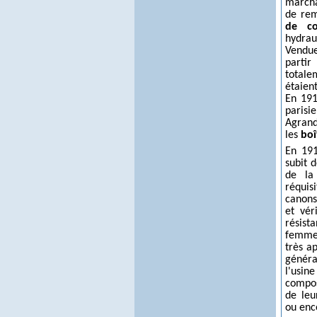
marcha
de re
de co
hydrau
Vendue
partir
totale
étaient
En 191
paris
Agrand
les
boî
En 191
subit 
de la
réquis
canons
et vér
résist
femmes
très a
généra
l'usin
compos
de leu
ou enc