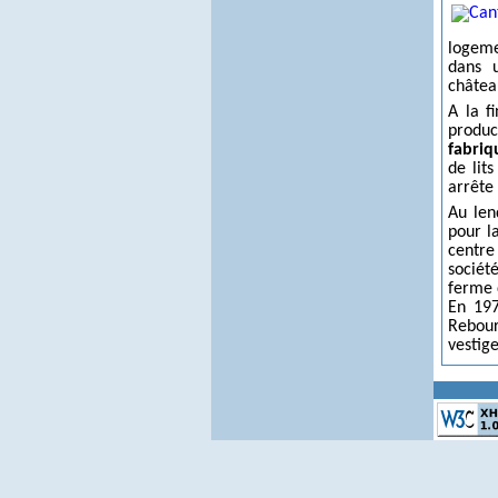
logeme
dans 
châtea
A la f
produc
fabri
de lit
arrête 
Au len
pour l
centre
sociét
ferme 
En 197
Rebour
vestig