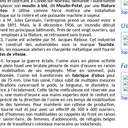
nd et fabricant à Condé-sur-Noireau, demande l'autorisation
mplacer son
moulin à blé
, dit
Moulin-Potel
, par une
filature
ton
. Il utilise comme force motrice une installation
Top
lique sur la rivière et une puissante machine à vapeur.
 à M. Jules Germain, l'entreprise prend un nouvel essor à
Us
 de 1891. Mais, le 8 décembre 1906, un incendie détruit
ment les principaux bâtiments. Près de cent vingt ouvriers, qui
 employés à la filature, se retrouvent sans travail.
3, l'usine est achetée par M. Jacques Rebour. Cet industriel
ien construit des automobiles sous la marque
Touriste
.
is, les nouveaux ateliers en charpente métallique vont fournir
Top
tes de vitesse
.
4, lorsque la guerre éclate, l'usine alors en pleine activité
Fa
de plein fouet une brutale pénurie de main d'œuvre en raison
 mobilisation de ses employés. Mise en sommeil, puis
itionnée, l'usine est transformée en
fabrique d'obus
pour
 de 75 mm. Une fois usiné, l'obus subit de multiples mesures
ifications concernant le poids, la longueur, le diamètre, la
ance à l'éclatement. Cette tâche méticuleuse est réservée aux
, une main-d'œuvre aux mains expertes dont le renfort est
Top
pprécié de la direction de l'usine en ces temps de mobilisation
le des hommes. Pour maintenir son rythme de production,
e tourne nuit et jour avec un effectif de 500 à 600 ouvriers,
é d'hommes non mobilisables ou rappelés du front en raison
r savoir-faire, de femmes, d'adolescents, de réfugiés belges
ore de travailleurs coloniaux marocains ou indochinois.