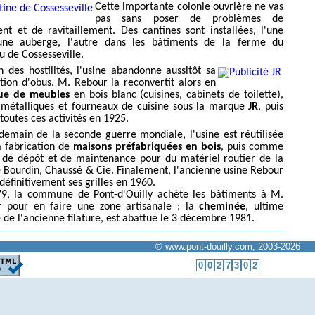
Cette importante colonie ouvrière ne vas
pas sans poser de problèmes de
nt et de ravitaillement. Des cantines sont installées, l'une
une auberge, l'autre dans les bâtiments de la ferme du
u de Cossesseville.
in des hostilités, l'usine abandonne aussitôt sa
tion d'obus. M. Rebour la reconvertit alors en
que de meubles
en bois blanc (cuisines, cabinets de toilette),
s métalliques et fourneaux de cuisine sous la marque
JR
, puis
toutes ces activités en 1925.
demain de la seconde guerre mondiale, l'usine est réutilisée
a fabrication de
maisons préfabriquées en bois
, puis comme
 de dépôt et de maintenance pour du matériel routier de la
é Bourdin, Chaussé & Cie. Finalement, l'ancienne usine Rebour
définitivement ses grilles en 1960.
9, la commune de Pont-d'Ouilly achète les bâtiments à M.
 pour en faire une zone artisanale : la
cheminée
, ultime
e de l'ancienne filature, est abattue le 3 décembre 1981.
© www.pont-douilly.com, 2003-2026
0
0
2
7
3
0
2