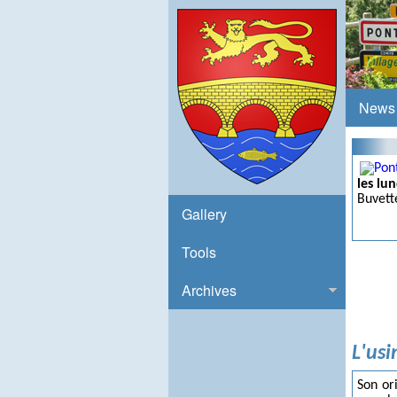
News
les lun
Buvett
Gallery
Tools
Archives
L'usi
Son or