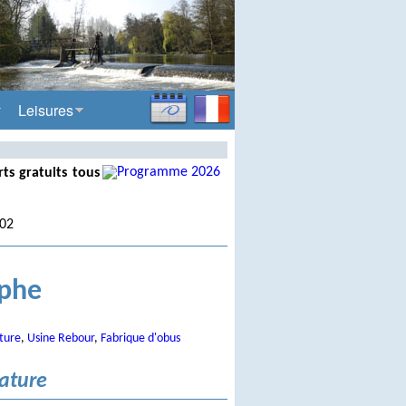
Leisures
ts gratuits tous
.02
ophe
ature
,
Usine Rebour
,
Fabrique d'obus
lature