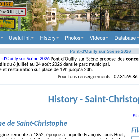
Useful Inf.
History
Photos
Videos
Database
Pont-d'Ouilly sur Scène 2026
Pont-d'Ouilly sur Scène propose des
concer
dis
du 6 juillet au 24 août 2026 dans le parc municipal.
e et restauration sur place de 19h jusqu'à 23h.
Pour tous renseignements : 02.31.69.86
History - Saint-Christ
Fil
ne de Saint-Christophe
Fi
igine remonte à 1852, époque à laquelle François-Louis Huet,