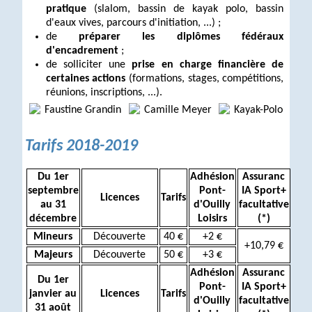
pratique
(slalom, bassin de kayak polo, bassin
d'eaux vives, parcours d'initiation, ...) ;
de
préparer les diplômes fédéraux
d'encadrement
;
de solliciter une
prise en charge financière de
certaines actions
(formations, stages, compétitions,
réunions, inscriptions, ...).
Tarifs 2018-2019
Du 1er
Adhésion
Assuranc
septembre
Pont-
IA Sport+
Licences
Tarifs
au 31
d'Ouilly
facultative
décembre
Loisirs
(*)
Mineurs
Découverte
40 €
+2 €
+10,79 €
Majeurs
Découverte
50 €
+3 €
Adhésion
Assuranc
Du 1er
Pont-
IA Sport+
janvier au
Licences
Tarifs
d'Ouilly
facultative
31 août