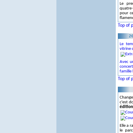
Le pre
quatre-
pour c
flamenc
Top of 
26
Le tem
vitrine
Avec un
concert
famille 
Top of 
Change
c'est d
édition
Elle a 
le par