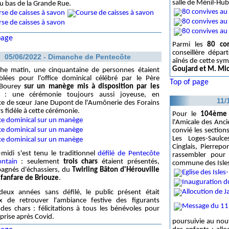
salle de Ménil-Hu
u bas de la Grande Rue.
page
Parmi les
80 con
conseillère dépar
05/06/2022 - Dimanche de Pentecôte
aînés de cette sy
Goujard et M. Mi
he matin, une cinquantaine de personnes étaient
blées pour l'office dominical célébré par le Père
Top of page
 Bourey
sur un manège mis à disposition par les
: une cérémonie toujours aussi joyeuse, en
11/
ce de sœur Jane Dupont de l'Aumônerie des Forains
s fidèle à cette cérémonie.
Pour le
104ème 
l'Amicale des Anc
convié les sections
Les Loges-Saulces
Cinglais, Pierrepo
-midi s'est tenu le traditionnel
défilé de Pentecôte
rassembler pour
ontain
: seulement
trois chars
étaient présentés,
commune des Isles
agnés d'échassiers, du
Twirling Bâton d'Hérouville
a
fanfare de Briouze
.
deux années sans défilé, le public présent était
x de retrouver l'ambiance festive des figurants
des chars : félicitations à tous les bénévoles pour
eprise après Covid.
poursuivie au no