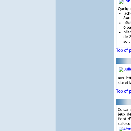
Quelque
lâch
840
pêc
6 pa
bila
de 2
soit
Top of 
aux let
site et 
Top of 
Ce same
jeux de
Pont-d'
salle cu