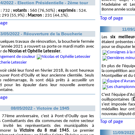
4/2022 - Election Présidentielle - 2ème tour
Madelaine et Les
Bonne année scolai
: 732 ;
votants
: 560 (76,50%) ;
exprimés
: 524.
: 293 (55,9%) ;
Macron
: 231 (44,1%).
Top of page
page
11/09/
3/05/2022 - Réouverture de la Boucherie
Les
six meilleu
uelques travaux de rénovation, la boucherie fermée
étaient présentes
d'année 2021 a rouvert sa porte ce mardi matin avec
pour se disputer l
ur de
Nicolas et Ophélie Letessier
.
En plus de l'équip
voir cédé leur fond en février 2018, ils sont heureux
la compétition accu
ouver Pont-d'Ouilly et leur ancienne clientèle. Seuls
Montpellier et du 
 redémarrage, ils sont déjà prêts à accueillir un
ti pour les épauler dans leur nouvelle aventure
ontaine.
C'est l'équipe d'A
page
ouillypontaines (
s'est imposée fac
08/05/2022 - Victoire de 1945
médailles leur on
nouveau député de 
 77ème anniversaire, c'est à Pont-d'Ouilly que les
s Combattants des dix communes de notre secteur
Top of page
t invité les représentants des municipalités à
morer la
Victoire du 8 mai 1945
. Le premier
11/09/2022 