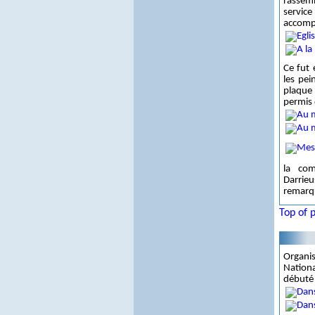
rassemb
servic
accomp
Ce fut 
les pei
plaque
permis 
la co
Darrie
remarq
Top of 
Organi
Nationa
débuté 