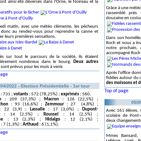
 ont ainsi été déversés dans l'Orne, le Noireau et la
Grâce à une météo
rassemblé près 
douzaine en cost
edi matin, avec une météo clémente, les pêcheurs
t donc au rendez-vous pour reprendre la canne et
er leurs premières sensations.
Dans son homélie,
Roch et nous a inv
notre prochain, 
accompagné Roch l
lés sur tout le parcours de la société, ils étaient
ulièrement nombreux dans le bourg.
Deux autres
sont prévus pour les mois à venir.
Après l'office dom
page
fidèles autour du c
des moissons et d
/04/2022 - Election Présidentielle - 1er tour
Top of page
: 731 ;
votants
: 572 (78,25%) ;
exprimés
: 560.
n
: 209 (37,3%) ;
Macron
: 126 (22,5%) ;
05/0
chon
: 93 (16,6%) ;
Zemmour
: 27 (4,8%) ;
 22 (3,9) ;
Lassalle
: 17 (3,0%) ;
Dupont-
Avec 161 élèves, s
: 14 (2,5%) ;
Roussel
: 14 (2,5%) ;
scolaire de Pont-
se
: 13 (2,3%) ;
Hidalgo
: 12 (2,1%) ;
deux changements 
: 7 (1,3%) ;
Arthaud
: 6 (1,1%).
page
Mmes Bansard, C
Lelièvre, Logé,