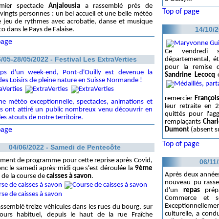
mier spectacle
Anjalousia
a rassemblé près de
Top of page
vingts personnes : un bel accueil et une belle météo
e jeu de rythmes avec acrobatie, danse et musique
14/10/2
o dans le Pays de Falaise.
page
Ce vendredi 
/05-28/05/2022 - Festival Les ExtraVerties
départemental, ét
pour la remise d
ps d'un week-end, Pont-d'Ouilly est devenue la
Sandrine Lecocq
 des Loisirs de pleine nature en Suisse Normande !
remercier
Françoi
e météo exceptionnelle, spectacles, animations et
leur retraite en
s ont attiré un public nombreux venu découvrir en
quittés pour l'ag
les atouts de notre territoire.
remplaçants
Charl
page
Dumont
(absent su
Top of page
04/06/2022 - Samedi de Pentecôte
ment de programme pour cette reprise après Covid,
06/11
onc le samedi après-midi que s'est déroulée la
9ème
Après deux années 
de la course de
caisses à savon
.
nouveau pu rass
d'un
repas
prépa
Commerce et ser
Exceptionnellemen
rassemblé treize véhicules dans les rues du bourg, sur
culturelle, a con
cours habituel, depuis le haut de la rue Fraîche