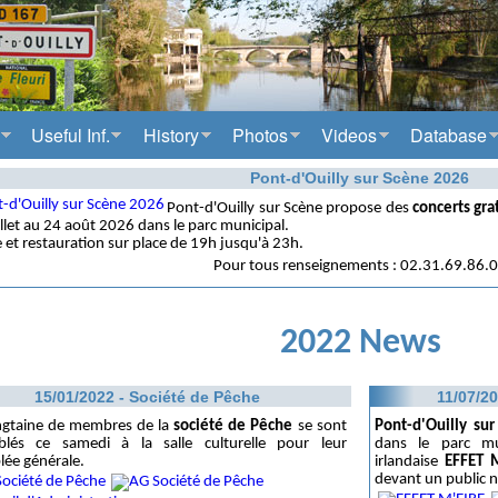
Useful Inf.
History
Photos
Videos
Database
Pont-d'Ouilly sur Scène 2026
Pont-d'Ouilly sur Scène propose des
concerts gra
illet au 24 août 2026 dans le parc municipal.
 et restauration sur place de 19h jusqu'à 23h.
Pour tous renseignements : 02.31.69.86.
2022 News
15/01/2022 - Société de Pêche
11/07/20
ngtaine de membres de la
société de Pêche
se sont
Pont-d'Ouilly su
blés ce samedi à la salle culturelle pour leur
dans le parc mu
ée générale.
irlandaise
EFFET 
devant un public n