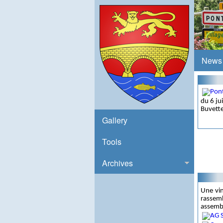
News
du 6 ju
Buvette
Gallery
Tools
Archives
Une vi
rassem
assembl