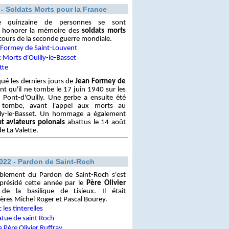
 - Soldats Morts pour la France
e quinzaine de personnes se sont
r honorer la mémoire des
soldats morts
cours de la seconde guerre mondiale.
ué les derniers jours de
Jean Formey de
t qu'il ne tombe le 17 juin 1940 sur les
 Pont-d'Ouilly. Une gerbe a ensuite été
 tombe, avant l'appel aux morts au
ly-le-Basset. Un hommage a également
t aviateurs polonais
abattus le 14 août
e La Valette.
022 - Pardon de Saint-Roch
lement du Pardon de Saint-Roch s'est
présidé cette année par le
Père Olivier
 de la basilique de Lisieux. Il était
res Michel Roger et Pascal Bourey.