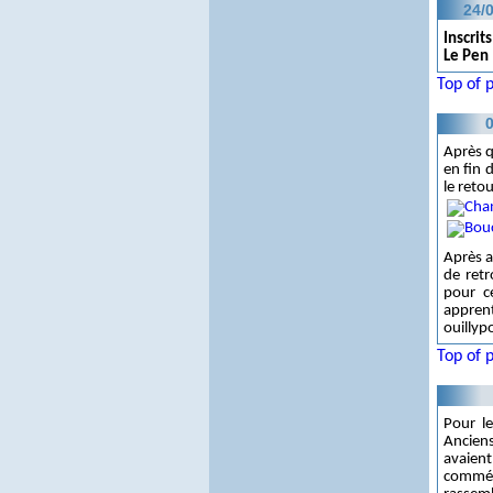
24/0
Inscrits
Le Pen
Top of 
0
Après q
en fin 
le reto
Après a
de retr
pour ce
appren
ouillyp
Top of 
Pour le
Ancien
avaien
commé