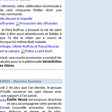
 clémente, cette célébration dominicale a
de cent cinquante fidèles dont une
umes normands.
 le Père Ruffray a évoqué la vie de saint
ités à être aussi attentionnés et fidèles à
que l'a été le chien qui a nourri et
orsque lui-même était malade.
inical, une courte procession a conduit les
alvaire pour la traditionnelle
bénédiction
es chiens
.
9/2022 - Rentrée Scolaire
oit 2 de plus que l'an dernier, le groupe
d'Ouilly conserve ses sept classes avec
par rapport à l'an passé.
Émilie Heuzé
est toujours directrice
et sera accompagnée cette année de
roset (nouvelle arrivante), Guesdon,
 Percy, Rebours et Verger, et de MM.