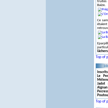
truites
Baize.
Ce sam
étaien
retrouv
Eparpil
partic
lâchers
Top of 
10
Inscrits
Le Pe
Mélen
Jadot
:
Aignan
Pecres
Poutou
Top of 