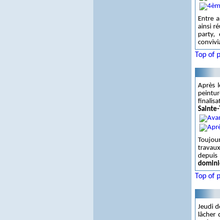
Entre a
ainsi r
party,
convivi
Top of 
Après 
peintur
finalis
Sainte
Toujour
travaux
depuis 
domini
Top of 
Jeudi d
lâcher 