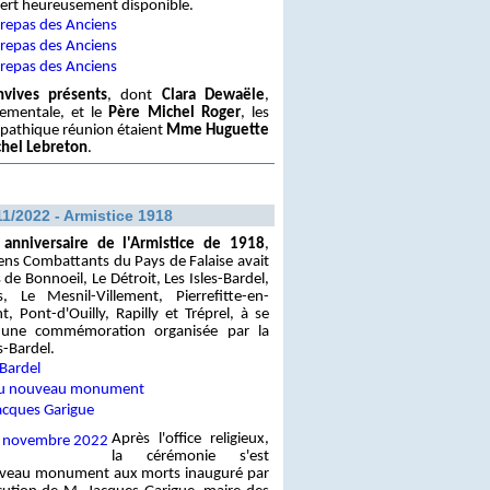
bert heureusement disponible.
vives présents
, dont
Clara Dewaële
,
tementale, et le
Père Michel Roger
, les
mpathique réunion étaient
Mme Huguette
chel Lebreton
.
11/2022 - Armistice 1918
anniversaire de l'Armistice de 1918
,
iens Combattants du Pays de Falaise avait
 de Bonnoeil, Le Détroit, Les Isles-Bardel,
, Le Mesnil-Villement, Pierrefitte-en-
nt, Pont-d'Ouilly, Rapilly et Tréprel, à se
 une commémoration organisée par la
-Bardel.
Après l'office religieux,
la cérémonie s'est
uveau monument aux morts inauguré par