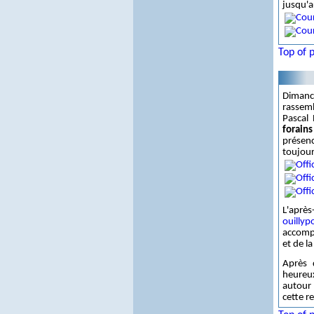
jusqu'a
Top of 
Dimanc
rassem
Pascal
forains
présen
toujour
L'après
ouillyp
accomp
et de l
Après 
heureu
autour 
cette r