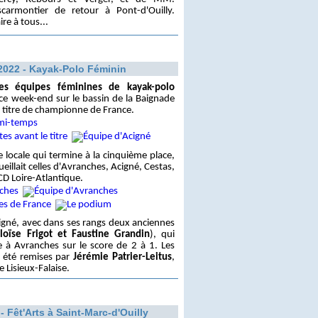
carmontier de retour à Pont-d'Ouilly.
re à tous...
2022 - Kayak-Polo Féminin
res équipes féminines de kayak-polo
 ce week-end sur le bassin de la Baignade
e titre de championne de France.
e locale qui termine à la cinquième place,
eillait celles d'Avranches, Acigné, Cestas,
CD Loire-Atlantique.
cigné, avec dans ses rangs deux anciennes
Éloïse Frigot et Faustine Grandin
), qui
e à Avranches sur le score de 2 à 1. Les
t été remises par
Jérémie Patrier-Leitus
,
Lisieux-Falaise.
- Fêt'Arts à Saint-Marc-d'Ouilly