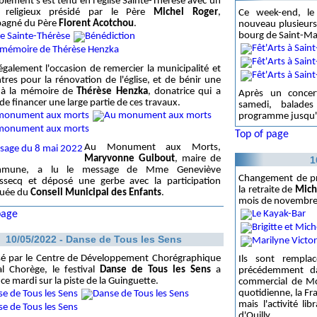
lement s'est tenu en l'église Sainte-Thérèse avec un
e religieux présidé par le Père
Michel Roger
,
Ce week-end, le 
agné du Père
Florent Acotchou
.
nouveau plusieurs
bourg de Saint-Mar
également l'occasion de remercier la municipalité et
ntres pour la rénovation de l'église, et de bénir une
 à la mémoire de
Thérèse Henzka
, donatrice qui a
Après un concert
de financer une large partie de ces travaux.
samedi, balades
programme jusqu'
Top of page
Au Monument aux Morts,
Maryvonne Guibout
, maire de
1
mmune, a lu le message de Mme Geneviève
Changement de pro
ussecq et déposé une gerbe avec la participation
la retraite de
Miche
uée du
Conseil Municipal des Enfants
.
mois de novembre
page
10/05/2022 - Danse de Tous les Sens
sé par le Centre de Développement Chorégraphique
Ils sont rempl
l Chorège, le festival
Danse de Tous les Sens
a
précédemment d
ce mardi sur la piste de la Guinguette.
commercial de Mon
quotidienne, la Fr
mais l'activité l
d'Ouilly...