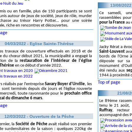
13/08/2022
mis ou en famille, plus de 150 participants se sont
Ce samedi, un
éunis autour de jeux de société, jeux de rôle, murder
rassemblées pou
 chasse au trésor Harry Potter... pour une soirée
pour la France
au 
ale, riche en rencontres et découvertes.
page
04/03/2022 - Eglise Sainte-Thérèse
Jacky Rérat a évoq
les travaux de couverture effectués en 2018 et de
Saint-Louvent
avan
e du chœur début 2021, la municipalité a engagé la
bords de l'Orne à
ation de la
restauration de l'intérieur de l'église
déposée sur sa
-Thérèse
en ce début d'année 2022.
monument d'Ouil
été rendu aux
sep
1944 à proximité d
Top of page
s réalisés par l'entreprise
Savary Boyer d'Urville
, les
 sont terminés depuis dix jours et l'église rouverte
21/08/2
mercredi, toute rayonnante pour le
prochain office
cal du dimanche 6 mars
.
Le 89ème rassemb
page
tenu le 21 août, 
Ruffray
, recteur
accompagné des Pè
12/03/2022 - Ouverture de la Pêche
ernier, la
Société de Pêche
avait réalisé son premier
de surdensitaires de la saison : quelques 220kg de