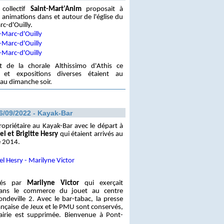
collectif
Saint-Mart'Anim
proposait à
 animations dans et autour de l'église du
c-d'Ouilly.
 de la chorale Althissimo d'Athis ce
 et expositions diverses étaient au
au dimanche soir.
6/09/2022 - Kayak-Bar
priétaire au Kayak-Bar avec le départ à
l et Brigitte Hesry
qui étaient arrivés au
 2014.
acés par
Marilyne Victor
qui exerçait
ans le commerce du jouet au centre
deville 2. Avec le bar-tabac, la presse
ançaise de Jeux et le PMU sont conservés,
ibrairie est supprimée. Bienvenue à Pont-