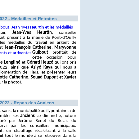
022 - Médailles et Retraites
soir,
Jean-Yves Heurtin
, conseiller
ait présent à la mairie de Pont-d'Ouilly
es médailles du travail en argent de
et
Jean-François Catherine
.
Maryvonne
Guibout
profitait de
cette occasion pour
se Lengliné
et
Gérard Heuzé
qui ont pris
 2022, ainsi que
Asiyé Kaya
qui nous a
glomération de Flers, et présenter leurs
otte Catherine
,
Souad Dupont
et
Xavier
r la photo).
/2022 - Repas des Anciens
sans, la municipalité ouillypontaine a de
embler ses
anciens
ce dimanche, autour
ré par Jérôme Benet du Relais du
vi par les conseillers municipaux.
t, un chauffage récalcitrant à la salle
duit tout le monde à se retrouver dans la