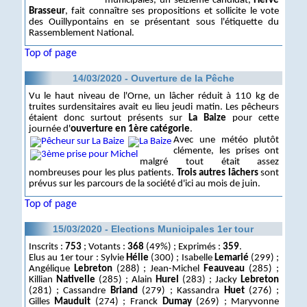
municipales, un seizième candidat,
Hervé
Brasseur
, fait connaître ses propositions et sollicite le vote
des Ouillypontains en se présentant sous l'étiquette du
Rassemblement National.
Top of page
14/03/2020 - Ouverture de la Pêche
Vu le haut niveau de l'Orne, un lâcher réduit à 110 kg de
truites surdensitaires avait eu lieu jeudi matin. Les pêcheurs
étaient donc surtout présents sur
La Baize
pour cette
journée d'
ouverture en 1ère catégorie
.
Avec une météo plutôt
clémente, les prises ont
malgré tout était assez
nombreuses pour les plus patients.
Trois autres lâchers
sont
prévus sur les parcours de la société d'ici au mois de juin.
Top of page
15/03/2020 - Elections Municipales 1er tour
Inscrits :
753
; Votants :
368
(49%) ; Exprimés :
359
.
Elus au 1er tour : Sylvie
Hélie
(300) ; Isabelle
Lemarié
(299) ;
Angélique
Lebreton
(288) ; Jean-Michel
Feauveau
(285) ;
Killian
Nativelle
(285) ; Alain
Hurel
(283) ; Jacky
Lebreton
(281) ; Cassandre
Briand
(279) ; Kassandra
Huet
(276) ;
Gilles
Mauduit
(274) ; Franck
Dumay
(269) ; Maryvonne