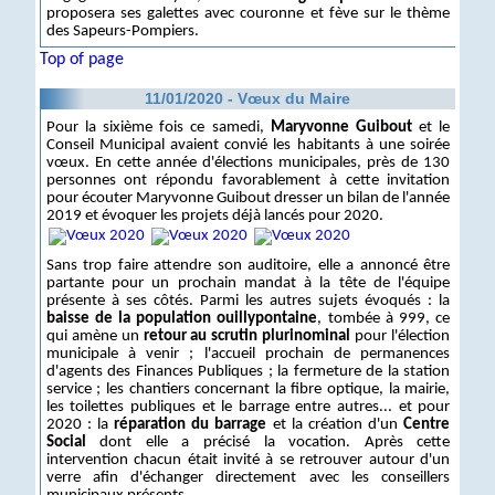
proposera ses galettes avec couronne et fève sur le thème
des Sapeurs-Pompiers.
Top of page
11/01/2020 - Vœux du Maire
Pour la sixième fois ce samedi,
Maryvonne Guibout
et le
Conseil Municipal avaient convié les habitants à une soirée
vœux. En cette année d'élections municipales, près de 130
personnes ont répondu favorablement à cette invitation
pour écouter Maryvonne Guibout dresser un bilan de l'année
2019 et évoquer les projets déjà lancés pour 2020.
Sans trop faire attendre son auditoire, elle a annoncé être
partante pour un prochain mandat à la tête de l'équipe
présente à ses côtés. Parmi les autres sujets évoqués : la
baisse de la population ouillypontaine
, tombée à 999, ce
qui amène un
retour au scrutin plurinominal
pour l'élection
municipale à venir ; l'accueil prochain de permanences
d'agents des Finances Publiques ; la fermeture de la station
service ; les chantiers concernant la fibre optique, la mairie,
les toilettes publiques et le barrage entre autres... et pour
2020 : la
réparation du barrage
et la création d'un
Centre
Social
dont elle a précisé la vocation. Après cette
intervention chacun était invité à se retrouver autour d'un
verre afin d'échanger directement avec les conseillers