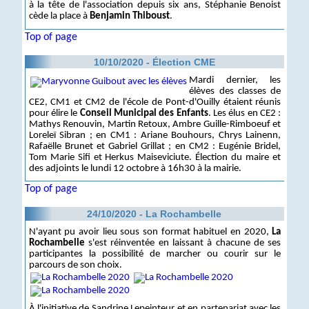
à la tête de l'association depuis six ans, Stéphanie Benoist
cède la place à
Benjamin Thiboust
.
Top of page
10/10/2020 - Élection CME
Mardi dernier, les
élèves des classes de
CE2, CM1 et CM2 de l'école de Pont-d'Ouilly étaient réunis
pour élire le
Conseil Municipal des Enfants
. Les élus en CE2 :
Mathys Renouvin, Martin Retoux, Ambre Guille-Rimboeuf et
Loreleï Sibran ; en CM1 : Ariane Bouhours, Chrys Lainenn,
Rafaëlle Brunet et Gabriel Grillat ; en CM2 : Eugénie Bridel,
Tom Marie Sifi et Herkus Maiseviciute. Élection du maire et
des adjoints le lundi 12 octobre à 16h30 à la mairie.
Top of page
24/10/2020 - La Rochambelle
N'ayant pu avoir lieu sous son format habituel en 2020,
La
Rochambelle
s'est réinventée en laissant à chacune de ses
participantes la possibilité de marcher ou courir sur le
parcours de son choix.
À l'initiative de Sandrine Lepeinteur et en partenariat avec les