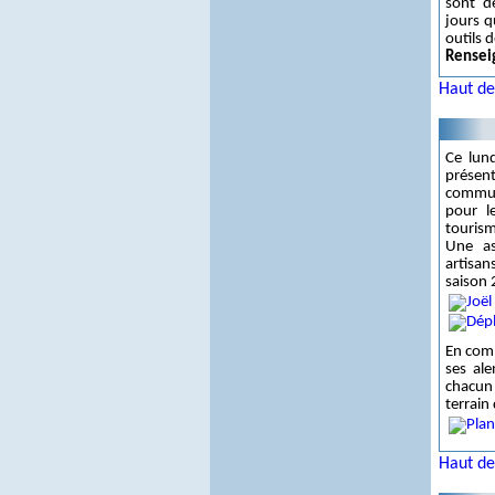
sont dé
jours q
outils 
Rensei
Haut de
Ce lund
présent
commune
pour l
tourism
Une as
artisa
saison 
En comp
ses ale
chacun 
terrain
Haut de