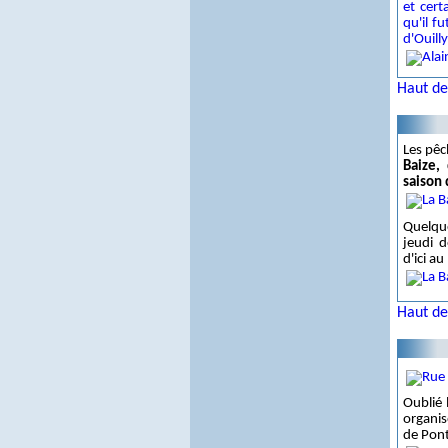
et cert
qu'il f
d'Ouilly
Haut de
Les pêc
Baize,
saison 
Quelque
jeudi 
d'ici au
Haut de
Oublié 
organis
de Pont