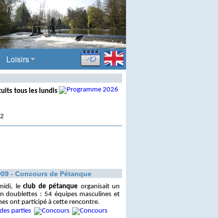
Loisirs
tuits tous les lundis
02
009 - Concours de Pétanque
midi, le
club de pétanque
organisait un
 en doublettes : 54 équipes masculines et
es ont participé à cette rencontre.