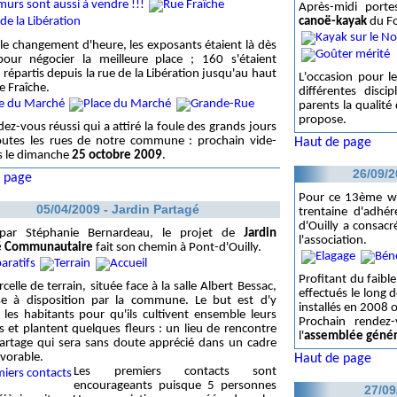
Après-midi porte
canoë-kayak
du Fo
le changement d'heure, les exposants étaient là dès
our négocier la meilleure place ; 160 s'étaient
s, répartis depuis la rue de la Libération jusqu'au haut
L'occasion pour l
e Fraîche.
différentes disc
parents la qualité
propose.
ez-vous réussi qui a attiré la foule des grands jours
outes les rues de notre commune : prochain vide-
Haut de page
s le dimanche
25 octobre 2009
.
26/09/2
 page
Pour ce 13ème we
05/04/2009 - Jardin Partagé
trentaine d'adhé
d'Ouilly a consacr
par Stéphanie Bernardeau, le projet de
Jardin
l'association.
é Communautaire
fait son chemin à Pont-d'Ouilly.
Profitant du faibl
celle de terrain, située face à la salle Albert Bessac,
effectués le long 
se à disposition par la commune. Le but est d'y
installés en 2008 
 les habitants pour qu'ils cultivent ensemble leurs
Prochain rendez-
 et plantent quelques fleurs : un lieu de rencontre
l'
assemblée génér
artage qui sera sans doute apprécié dans un cadre
avorable.
Haut de page
Les premiers contacts sont
encourageants puisque 5 personnes
27/09