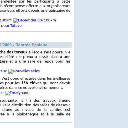
anifestée par les participants à cette
 la récompense offerte aux organisateurs
agé leurs efforts depuis une quinzaine de
9/2009 - Rentrée Scolaire
che des travaux
à l'école s'est poursuivie
es d'été : le préau a laissé place à une
taire et à une salle de repos pour les
e s'est donc effectuée dans les meilleures
les pour les
156 élèves
qui vont devoir
epères dans ce nouvel environnement.
nseignante, la fin des travaux amène
elle distribution des salles de classes ;
e située au niveau de la cantine est
tée à la bibliothèque et à la salle de