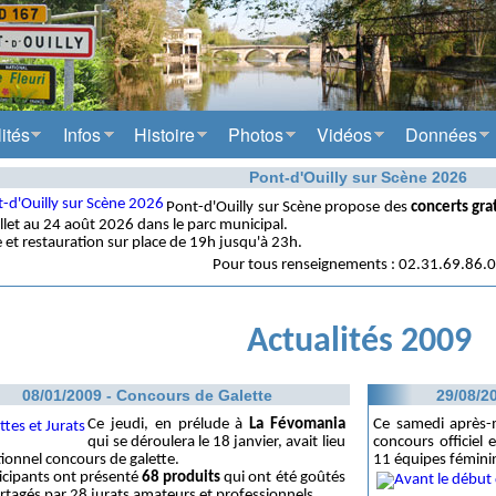
ités
Infos
Histoire
Photos
Vidéos
Données
Pont-d'Ouilly sur Scène 2026
Pont-d'Ouilly sur Scène propose des
concerts gra
illet au 24 août 2026 dans le parc municipal.
 et restauration sur place de 19h jusqu'à 23h.
Pour tous renseignements : 02.31.69.86.
Actualités 2009
08/01/2009 - Concours de Galette
29/08/2
Ce jeudi, en prélude à
La Févomania
Ce samedi après-
qui se déroulera le 18 janvier, avait lieu
concours officiel
itionnel concours de galette.
11 équipes féminin
icipants ont présenté
68 produits
qui ont été goûtés
rtagés par 28 jurats amateurs et professionnels.