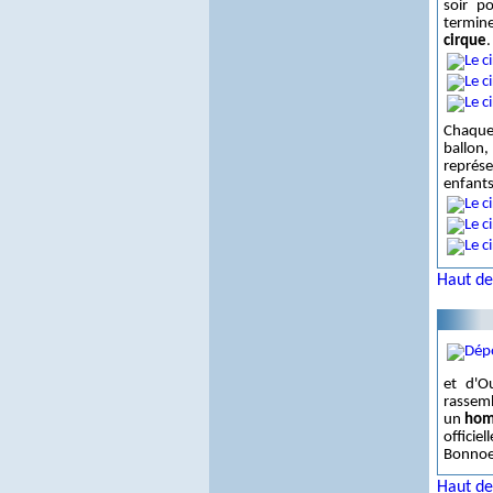
soir p
termin
cirque
.
Chaque 
ballon
représ
enfants
Haut de
et d'O
rassem
un
hom
offici
Bonnoei
Haut de