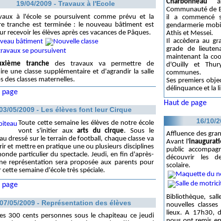
Charbonneau
as
19/04/2009 - Travaux à l'Ecole
Communauté de Bri
avaux à l'école se poursuivent comme prévu et la
il a commencé s
re tranche est terminée : le nouveau bâtiment est
gendarmerie mobile
ur recevoir les élèves après ces vacances de Pâques.
Athis et Messei.
Il accèdera au g
grade de lieuten
maintenant la coo
uxième tranche
des travaux va permettre de
d'Ouilly et Thu
ire une classe supplémentaire et d'agrandir la salle
communes.
s des classes maternelles.
Ses premiers objec
délinquance et la l
 page
Haut de page
03/05/2009 - Les élèves font leur Cirque
16/10/2
Toute cette semaine les élèves de notre école
vont s'initier aux
arts du cirque
. Sous le
Affluence des grand
au dressé sur le terrain de football, chaque classe va
Avant l'
inaugurati
ir et mettre en pratique une ou plusieurs disciplines
public accompag
onde particulier du spectacle. Jeudi, en fin d'après-
découvrir les d
une représentation sera proposée aux parents pour
scolaire.
r cette semaine d'école très spéciale.
 page
Bibliothèque, sal
07/05/2009 - Représentation des élèves
nouvelles classes
lieux. A 17h30, 
es 300 cents personnes sous le chapiteau ce jeudi
nous ont remis en