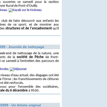
s ouvertes ce samedi pour la section
yer Rural de Pont-d'Ouilly.
e club de faire découvrir aux enfants les
iplines de ce sport, et de montrer aux
 des
structures et de l'encadrement
qu'il
009 - Journée de nettoyage
ek-end de nettoyage de la nature, une
rents de la
société de Pêche
de Pont-
é ce samedi à l'entretien des parcours de
e niveau d'eau actuel, des élagages ont été
de l'Orne ; les franchissements de clôtures
ont été renforcés.
vous pour l'ensemble des sociétaires,
ale du 6 décembre
à 9h30.
/2009 - Un Artiste original