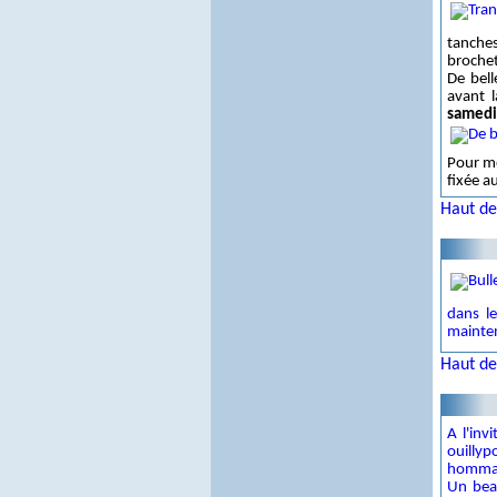
tanche
brochet
De bell
avant 
samedi
Pour mé
fixée a
Haut de
dans le
mainten
Haut de
A l'inv
ouilly
homma
Un bea