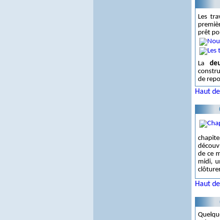
Les tr
premiè
prêt po
La
de
constru
de repo
Haut de
chapite
découvr
de ce m
midi, 
clôture
Haut de
Quelqu