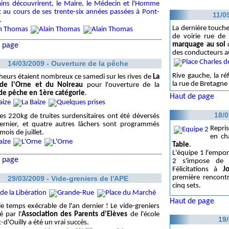
ains découvrirent, le Maire, le Médecin et l'Homme
ut au cours de ses trente-six années passées à Pont-
11/0
.
La dernière touch
de voirie rue d
marquage au sol
q
 page
des conducteurs a
14/03/2009 - Ouverture de la pêche
Rive gauche, la ré
heurs étaient nombreux ce samedi sur les rives de
La
la rue de Bretagne
 de l'Orne et du Noireau
pour l'ouverture de la
de pêche en 1ère catégorie
.
Haut de page
18/0
s 220kg de truites surdensitaires ont été déversés
dernier, et quatre autres lâchers sont programmés
Repris
 mois de juillet.
en ch
Table
.
L'équipe 1 l'emport
 page
2 s'impose de j
Félicitations à
J
première rencontr
29/03/2009 - Vide-greniers de l'APE
cinq sets.
Haut de page
le temps exécrable de l'an dernier ! Le vide-greniers
é par l'
Association des Parents d'Elèves
de l'école
19
-d'Ouilly a été un vrai succès.