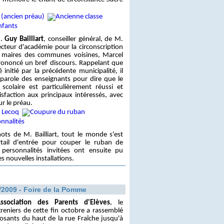
M.
Guy Bailliart
, conseiller général, de M.
ecteur d'académie pour la circonscription
s maires des communes voisines, Marcel
rononcé un bref discours. Rappelant que
é initié par la précédente municipalité, il
e-parole des enseignants pour dire que le
colaire est particulièrement réussi et
isfaction aux principaux intéressés, avec
r le préau.
ts de M. Bailliart, tout le monde s'est
rtail d'entrée pour couper le ruban de
 personnalités invitées ont ensuite pu
les nouvelles installations.
/2009 - Foire de la Pomme
ssociation des Parents d'Elèves
, le
greniers de cette fin octobre a rassemblé
sants du haut de la rue Fraîche jusqu'à