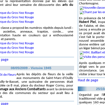
our la représentation donnée par les élèves qui
Charlemagne
.
ent ainsi leur semaine de découverte des
arts du
En présence de 
Hubert Piel
, insp
de Falaise, et de
classe a proposé les numéros répétés depuis lundi :
Lecoq a ensuite p
, assiettes, anneaux, trapèze, corde... une
ce projet avait ét
entation haute en couleurs qui a enthousiasmé
s'est fait le port
 et parents.
nouvel ensemble s
donne entière sat
un léger bémol pou
 page
Après quelques mo
dirigé vers le po
08/05/2009 - Victoire 1945
circonstance. Les
Après les dépôts de fleurs de la veille
visiter à leur tour 
aux monuments de Saint-Marc-d'Ouilly
Haut de page
uilly-le-Basset, une quinzaine de personnes était
blée ce 8 mai, place du docteur Roger Cornu, pour
25/10
mage aux Anciens Combattants
avant la cérémonie
elle des dix communes du secteur qui avait lieu à
Organisé par l'
A
l.
traditionnel vide-
quelques 160 expo
 page