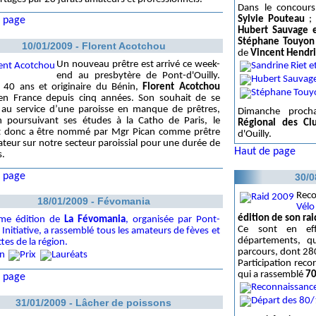
Dans le concours
Sylvie Pouteau
; 
 page
Hubert Sauvage e
Stéphane Touyon
10/01/2009 - Florent Acotchou
de
Vincent Hendri
Un nouveau prêtre est arrivé ce week-
end au presbytère de Pont-d'Ouilly.
 40 ans et originaire du Bénin,
Florent Acotchou
 en France depuis cinq années. Son souhait de se
 au service d’une paroisse en manque de prêtres,
Dimanche proch
n poursuivant ses études à la Catho de Paris, le
Régional des Cl
t donc a être nommé par Mgr Pican comme prêtre
d'Ouilly.
teur sur notre secteur paroissial pour une durée de
Haut de page
s.
 page
30/0
Reco
18/01/2009 - Févomania
Vélo
édition de son ra
me édition de
La Févomania
, organisée par Pont-
Ce sont en e
y Initiative, a rassemblé tous les amateurs de fèves et
départements, qu
tes de la région.
parcours, dont 28
Participation rec
qui a rassemblé
7
 page
31/01/2009 - Lâcher de poissons