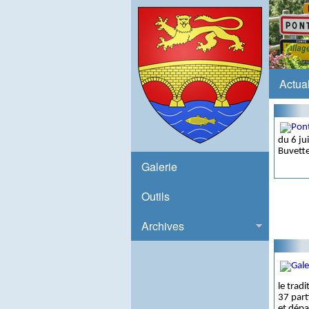
Actual
du 6 ju
Buvette
Galerie
Outils
Archives
le trad
37 part
et dépa