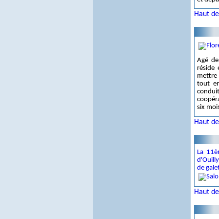
Haut de
Agé de
réside
mettre
tout e
condui
coopéra
six moi
Haut de
La 11è
d'Ouill
de galet
Haut de