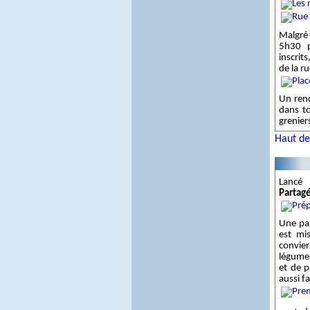
Malgré 
5h30 p
inscrit
de la ru
Un rend
dans t
grenier
Haut de
Lancé 
Partag
Une par
est mi
convier
légumes
et de p
aussi f