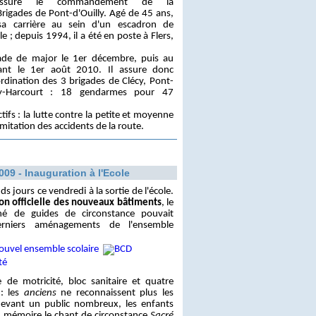
sure le commandement de la
gades de Pont-d'Ouilly. Agé de 45 ans,
a carrière au sein d'un escadron de
 ; depuis 1994, il a été en poste à Flers,
rade de major le 1er décembre, puis au
ant le 1er août 2010. Il assure donc
rdination des 3 brigades de Clécy, Pont-
ry-Harcourt : 18 gendarmes pour 47
tifs : la lutte contre la petite et moyenne
imitation des accidents de la route.
009 - Inauguration à l'Ecole
s jours ce vendredi à la sortie de l'école.
on officielle des nouveaux bâtiments
, le
né de guides de circonstance pouvait
erniers aménagements de l'ensemble
le de motricité, bloc sanitaire et quatre
 : les
anciens
ne reconnaissent plus les
devant un public nombreux, les enfants
 mémoire le chant de circonstance
Sacré