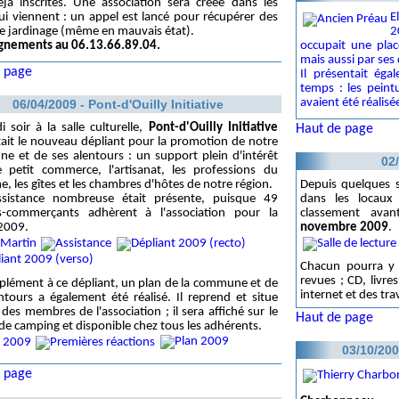
jà inscrites. Une association sera créée dans les
E
ui viennent : un appel est lancé pour récupérer des
2
de jardinage (même en mauvais état).
occupait une plac
gnements au 06.13.66.89.04.
mais aussi par ses 
 page
Il présentait éga
temps : les peint
avaient été réalisée
06/04/2009 - Pont-d'Ouilly Initiative
i soir à la salle culturelle,
Pont-d'Ouilly Initiative
Haut de page
ait le nouveau dépliant pour la promotion de notre
 et de ses alentours : un support plein d'intérêt
02
e petit commerce, l'artisanat, les professions du
Depuis quelques s
e, les gîtes et les chambres d'hôtes de notre région.
dans les locaux
sistance nombreuse était présente, puisque 49
classement avant
ns-commerçants adhèrent à l'association pour la
novembre 2009
.
2009.
Chacun pourra y t
revues ; CD, livr
lément à ce dépliant, un plan de la commune et de
internet et des tr
ntours a également été réalisé. Il reprend et situe
des membres de l'association ; il sera affiché sur le
Haut de page
 de camping et disponible chez tous les adhérents.
03/10/20
 page