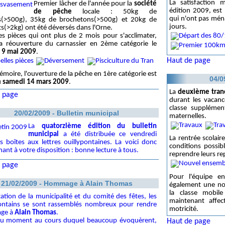
La satisfaction m
Premier lâcher de l'année pour la
société
édition 2009, est
de pêche
locale : 50kg de
qui n'ont pas mén
s(>500g), 35kg de brochetons(>500g) et 20kg de
jours.
s(>2kg) ont été déversés dans l'Orne.
es pièces qui ont plus de 2 mois pour s'acclimater,
la réouverture du carnassier en 2ème catégorie le
 9 mai 2009
.
Haut de page
moire, l'ouverture de la pêche en 1ère catégorie est
04/0
u
samedi 14 mars 2009
.
La
deuxième tran
 page
durant les vacanc
classe supplémen
20/02/2009 - Bulletin municipal
maternelles.
La
quatorzième édition du bulletin
municipal
a été distribuée ce vendredi
La rentrée scolair
s boîtes aux lettres ouillypontaines. La voici donc
conditions possib
ant à votre disposition : bonne lecture à tous.
reprendre leurs r
 page
Pour l'équipe e
21/02/2009 - Hommage à Alain Thomas
également une nouv
la classe mobil
itation de la municipalité et du comité des fêtes, les
maintenant affec
pontains se sont rassemblés nombreux pour rendre
motricité.
ge à
Alain Thomas
.
u moment au cours duquel beaucoup évoquèrent,
Haut de page